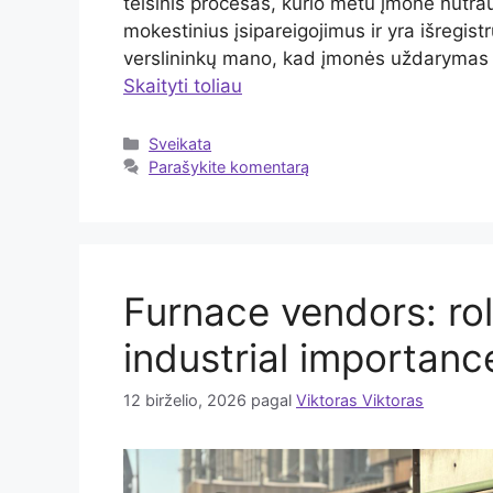
teisinis procesas, kurio metu įmonė nutrauk
mokestinius įsipareigojimus ir yra išregis
verslininkų mano, kad įmonės uždarymas y
Skaityti toliau
Kategorijos
Sveikata
Parašykite komentarą
Furnace vendors: rol
industrial importanc
12 birželio, 2026
pagal
Viktoras Viktoras