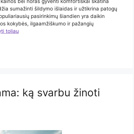
kainos bei noras gyventi komfortiškai skatina
džia sumažinti šildymo išlaidas ir užtikrina patogų
opuliariausių pasirinkimų šiandien yra daikin
kštos kokybės, ilgaamžiškumo ir pažangių
ti toliau
a: ką svarbu žinoti