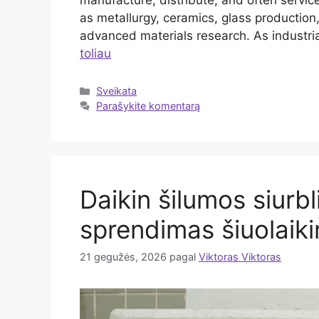
manufacture, distribute, and often servic
as metallurgy, ceramics, glass productio
advanced materials research. As indust
toliau
Kategorijos
Sveikata
Parašykite komentarą
Daikin šilumos siurb
sprendimas šiuolai
21 gegužės, 2026
pagal
Viktoras Viktoras