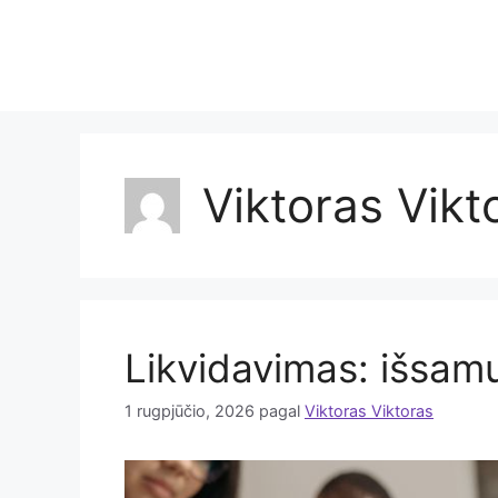
Pereiti
prie
turinio
Viktoras Vikt
Likvidavimas: išsam
1 rugpjūčio, 2026
pagal
Viktoras Viktoras