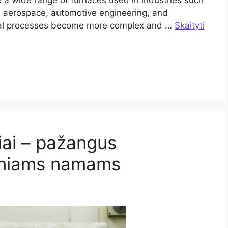
e a wide range of furnaces used in industries such
n, aerospace, automotive engineering, and
rial processes become more complex and …
Skaityti
liai – pažangus
kiniams namams