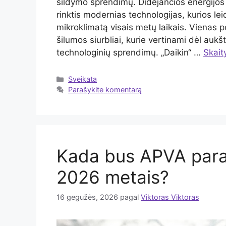
šildymo sprendimų. Didėjančios energijos 
rinktis modernias technologijas, kurios lei
mikroklimatą visais metų laikais. Vienas p
šilumos siurbliai, kurie vertinami dėl au
technologinių sprendimų. „Daikin“ …
Skaity
Kategorijos
Sveikata
Parašykite komentarą
Kada bus APVA param
2026 metais?
16 gegužės, 2026
pagal
Viktoras Viktoras