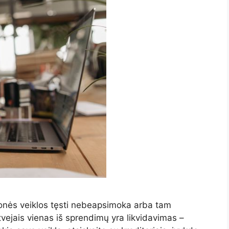
įmonės veiklos tęsti nebeapsimoka arba tam
vejais vienas iš sprendimų yra likvidavimas –