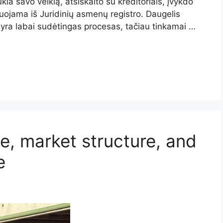
ia savo veiklą, atsiskaito su kreditoriais, įvykdo
truojama iš Juridinių asmenų registro. Daugelis
ra labai sudėtingas procesas, tačiau tinkamai …
e, market structure, and
e