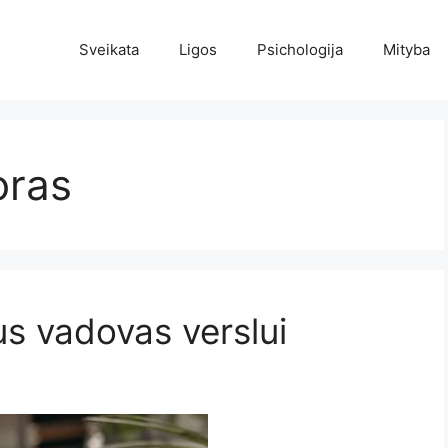
Sveikata
Ligos
Psichologija
Mityba
oras
us vadovas verslui