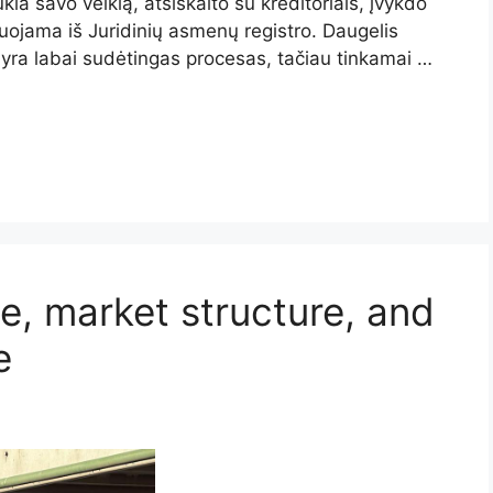
ia savo veiklą, atsiskaito su kreditoriais, įvykdo
truojama iš Juridinių asmenų registro. Daugelis
ra labai sudėtingas procesas, tačiau tinkamai …
e, market structure, and
e