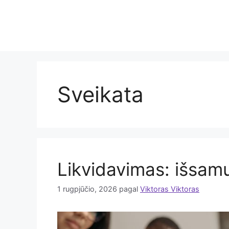
Pereiti
prie
turinio
Sveikata
Likvidavimas: išsam
1 rugpjūčio, 2026
pagal
Viktoras Viktoras