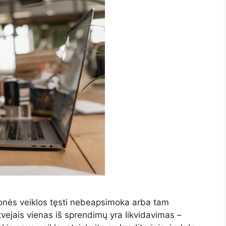
įmonės veiklos tęsti nebeapsimoka arba tam
vejais vienas iš sprendimų yra likvidavimas –