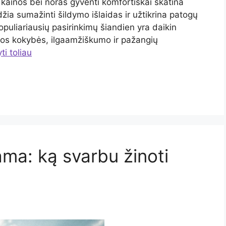
kainos bei noras gyventi komfortiškai skatina
džia sumažinti šildymo išlaidas ir užtikrina patogų
opuliariausių pasirinkimų šiandien yra daikin
kštos kokybės, ilgaamžiškumo ir pažangių
ti toliau
a: ką svarbu žinoti