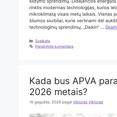
šildymo sprendimų. Didėjančios energijos 
rinktis modernias technologijas, kurios lei
mikroklimatą visais metų laikais. Vienas p
šilumos siurbliai, kurie vertinami dėl au
technologinių sprendimų. „Daikin“ …
Skaity
Kategorijos
Sveikata
Parašykite komentarą
Kada bus APVA param
2026 metais?
16 gegužės, 2026
pagal
Viktoras Viktoras