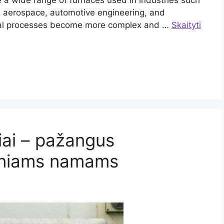
e a wide range of furnaces used in industries such
n, aerospace, automotive engineering, and
rial processes become more complex and …
Skaityti
liai – pažangus
kiniams namams