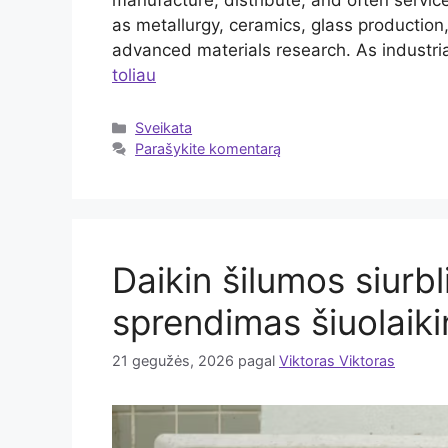
manufacture, distribute, and often servic
as metallurgy, ceramics, glass productio
advanced materials research. As indust
toliau
Kategorijos
Sveikata
Parašykite komentarą
Daikin šilumos siurb
sprendimas šiuolai
21 gegužės, 2026
pagal
Viktoras Viktoras