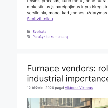
teisinis procesas, kurio metu įmonė nutrauk
mokestinius įsipareigojimus ir yra išregis
verslininkų mano, kad įmonės uždarymas y
Skaityti toliau
Kategorijos
Sveikata
Parašykite komentarą
Furnace vendors: rol
industrial importanc
12 birželio, 2026
pagal
Viktoras Viktoras