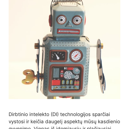
Dirbtinio intelekto (DI) technologijos sparčiai
vystosi ir keičia daugelį aspektų mūsų kasdienio
gyvenimo. Vienas iš įdomiausių ir plačiausiai