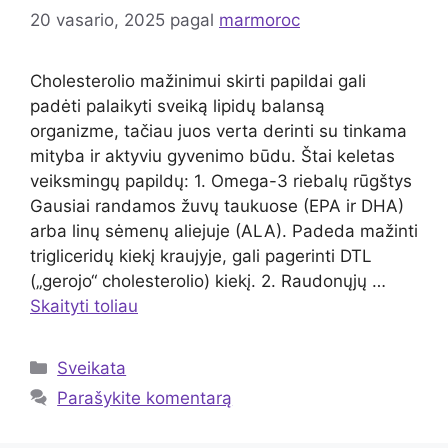
20 vasario, 2025
pagal
marmoroc
Cholesterolio mažinimui skirti papildai gali
padėti palaikyti sveiką lipidų balansą
organizme, tačiau juos verta derinti su tinkama
mityba ir aktyviu gyvenimo būdu. Štai keletas
veiksmingų papildų: 1. Omega-3 riebalų rūgštys
Gausiai randamos žuvų taukuose (EPA ir DHA)
arba linų sėmenų aliejuje (ALA). Padeda mažinti
trigliceridų kiekį kraujyje, gali pagerinti DTL
(„gerojo“ cholesterolio) kiekį. 2. Raudonųjų …
Skaityti toliau
Kategorijos
Sveikata
Parašykite komentarą