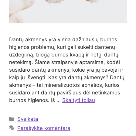
Dantų akmenys yra viena dažniausių burnos
higienos problemų, kuri gali sukelti dantenų
uždegimą, blogą burnos kvapą ir netgi dantų
netekimą. Šiame straipsnyje aptarsime, kodėl
susidaro dantų akmenys, kokie yra jų pavojai ir
kaip jų išvengti. Kas yra dantų akmenys? Dantų
akmenys – tai mineralizuotos apnašos, kurios
susidaro ant dantų paviršiaus dėl netinkamos
burnos higienos. Iš …
Skaityti toliau
Kategorijos
Sveikata
Parašykite komentarą