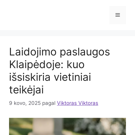
Pereiti
prie
Meniu
turinio
Laidojimo paslaugos
Klaipėdoje: kuo
išsiskiria vietiniai
teikėjai
9 kovo, 2025
pagal
Viktoras Viktoras