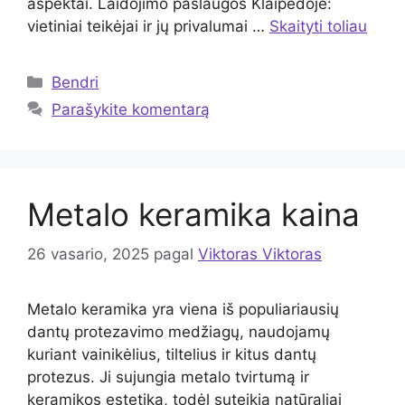
aspektai. Laidojimo paslaugos Klaipėdoje:
vietiniai teikėjai ir jų privalumai …
Skaityti toliau
Kategorijos
Bendri
Parašykite komentarą
Metalo keramika kaina
26 vasario, 2025
pagal
Viktoras Viktoras
Metalo keramika yra viena iš populiariausių
dantų protezavimo medžiagų, naudojamų
kuriant vainikėlius, tiltelius ir kitus dantų
protezus. Ji sujungia metalo tvirtumą ir
keramikos estetiką, todėl suteikia natūraliai