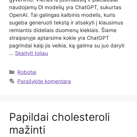
naudojamų DI modelių yra ChatGPT, sukurtas
OpenAI. Tai galingas kalbinis modelis, kuris
sugeba generuoti tekstą ir atsakyti į klausimus
remiantis dideliais duomenų kiekiais. Šiame
straipsnyje aptarsime kokie yra ChatGPT
pagrindai kaip jis veikia, ką galima su juo daryti
…
Skaityti toliau
Kategorijos
Robotai
Parašykite komentarą
Papildai cholesteroli
mažinti